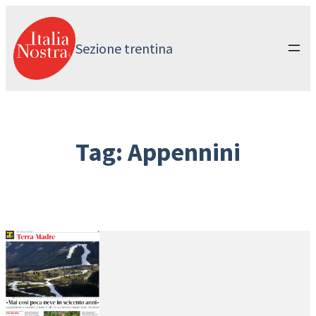
Vai
al
contenuto
Sezione trentina
Tag:
Appennini