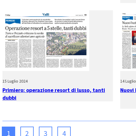
15 Luglio 2024
14 Lugli
Primiero: operazione resort di lusso, tanti
Nuovi h
dubbi
1
2
3
4