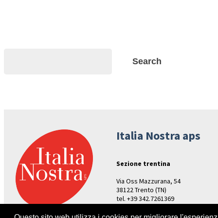
Search
Search
Italia Nostra aps
Sezione trentina
Via Oss Mazzurana, 54
38122 Trento (TN)
tel. +39 342.7261369
Aperture: venerdì ore 17-19
Questo sito web utilizza i cookies per migliorare l'esperien