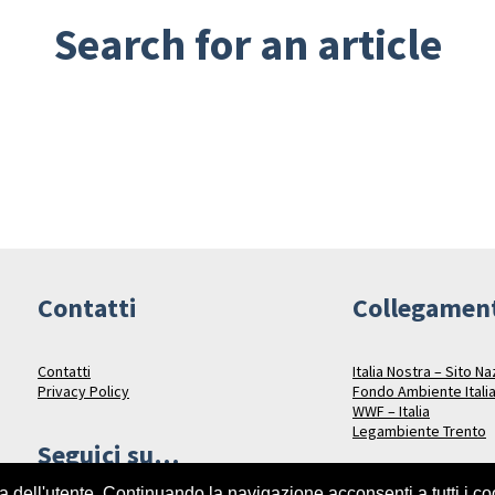
Search for an article
Contatti
Collegamen
Contatti
Italia Nostra – Sito N
Privacy Policy
Fondo Ambiente Itali
WWF – Italia
Legambiente Trento
Seguici su…
za dell'utente. Continuando la navigazione acconsenti a tutti i c