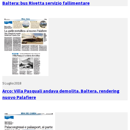
Baltera: bus Rivetta servizio fallimentare
5 Luglio 2018
Arco: Villa Pasquali andava demolita. Baltera, rendering
nuovo Palafiere