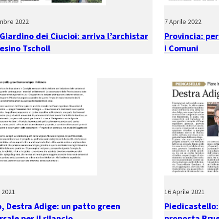
mbre 2022
7 Aprile 2022
 Giardino dei Ciucioi: arriva l’archistar
Provincia: pe
esino Tscholl
i Comuni
e 2021
16 Aprile 2021
, Destra Adige: un patto green
Piedicastello:
rsale per il rilancio
proposta Bru