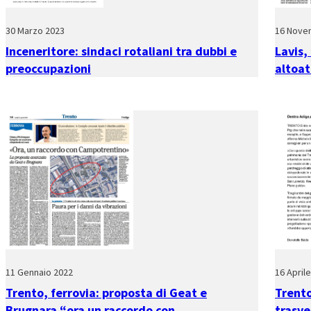
30 Marzo 2023
16 Nove
Inceneritore: sindaci rotaliani tra dubbi e
Lavis,
preoccupazioni
altoat
11 Gennaio 2022
16 April
Trento, ferrovia: proposta di Geat e
Trento
Brugnara “ora un raccordo con
trasve