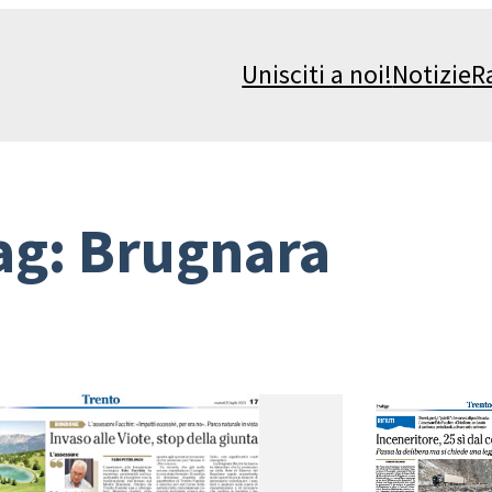
Unisciti a noi!
Notizie
R
ag:
Brugnara