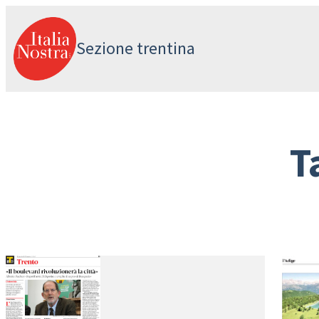
Vai
al
Sezione trentina
contenuto
T