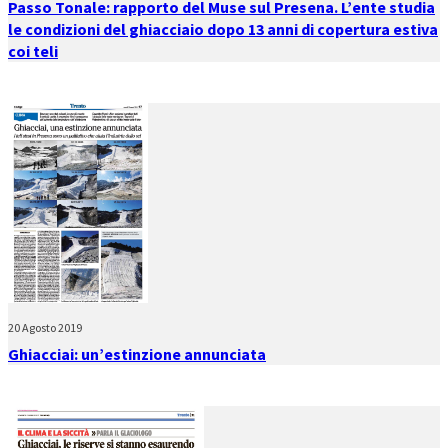
Passo Tonale: rapporto del Muse sul Presena. L’ente studia
le condizioni del ghiacciaio dopo 13 anni di copertura estiva
coi teli
20 Agosto 2019
Ghiacciai: un’estinzione annunciata