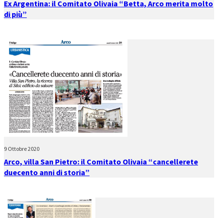
Ex Argentina: il Comitato Olivaia “Betta, Arco merita molto
di più”
9 Ottobre 2020
Arco, villa San Pietro: il Comitato Olivaia “cancellerete
duecento anni di storia”