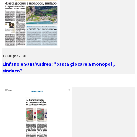
12 Giugno 2020
Linfano e Sant’Andrea: “basta giocare a monopoli,
sindaco”