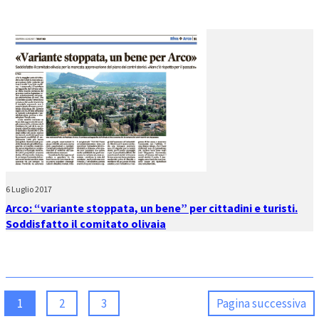
6 Luglio 2017
Arco: “variante stoppata, un bene” per cittadini e turisti.
Soddisfatto il comitato olivaia
1
2
3
Pagina successiva