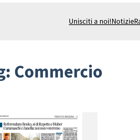
Unisciti a noi!
Notizie
R
g:
Commercio