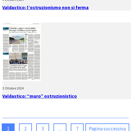
Valdastico: l’ostruzionismo non si ferma
3 Ottobre 2024
Valdastico: “muro” ostruzionistico
1
2
3
…
7
Pagina successiva