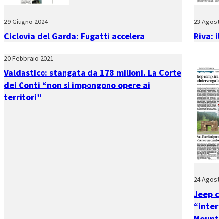
29 Giugno 2024
23 Agos
Ciclovia del Garda: Fugatti accelera
Riva: 
20 Febbraio 2021
Valdastico: stangata da 178 milioni. La Corte
dei Conti “non si impongono opere ai
territori”
24 Agos
Jeep c
“inter
Mount