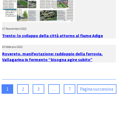
17 Novembre 2022
Trento: lo sviluppo della città attorno al fiume Adige
6 Febbraio 2022
Rovereto, manifestazione: raddoppio della ferrovia,
Vallagarina in fermento “bisogna agire subito”
1
2
3
…
7
Pagina successiva