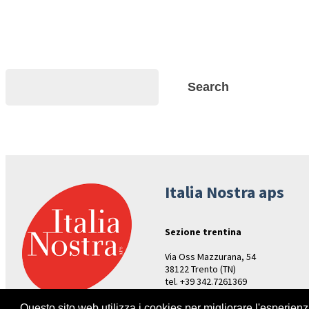
Search
Search
Italia Nostra aps
Sezione trentina
Via Oss Mazzurana, 54
38122 Trento (TN)
tel. +39 342.7261369
Aperture: venerdì ore 17-19
Questo sito web utilizza i cookies per migliorare l'esperien