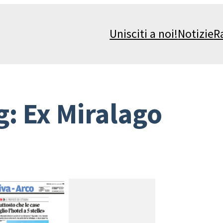
Unisciti a noi!
Notizie
R
g:
Ex Miralago