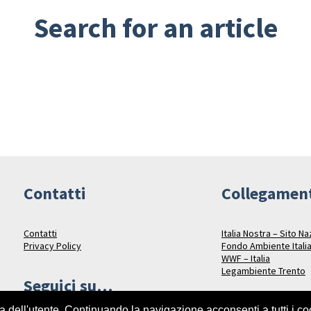
Search for an article
Contatti
Collegamen
Contatti
Italia Nostra – Sito N
Privacy Policy
Fondo Ambiente Itali
WWF – Italia
Legambiente Trento
Seguici su…
za dell'utente. Continuando la navigazione acconsenti a tutti i c