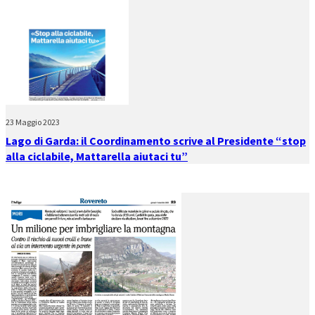
23 Maggio 2023
Lago di Garda: il Coordinamento scrive al Presidente “stop
alla ciclabile, Mattarella aiutaci tu”