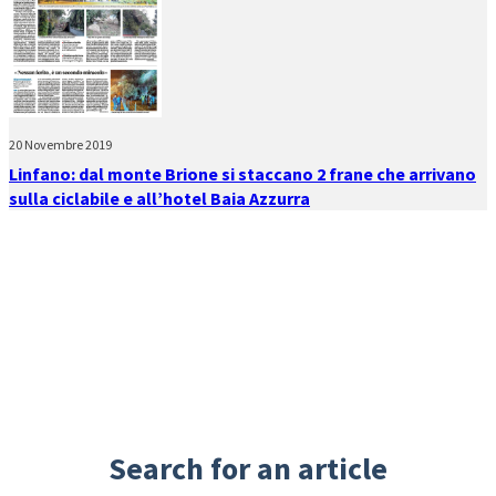
20 Novembre 2019
Linfano: dal monte Brione si staccano 2 frane che arrivano
sulla ciclabile e all’hotel Baia Azzurra
Search for an article