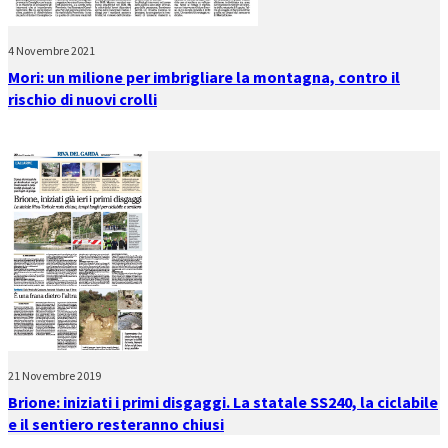
4 Novembre 2021
Mori: un milione per imbrigliare la montagna, contro il
rischio di nuovi crolli
21 Novembre 2019
Brione: iniziati i primi disgaggi. La statale SS240, la ciclabile
e il sentiero resteranno chiusi