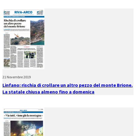
21 Novembre 2019
Linfano: rischia di crollare un altro pezzo del monte Brione.
La statale chiusa almeno fino a domenica