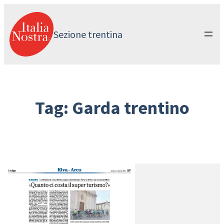
Vai
al
contenuto
Sezione trentina
Tag:
Garda trentino