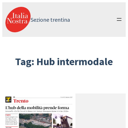
Vai
al
contenuto
Sezione trentina
Tag:
Hub intermodale