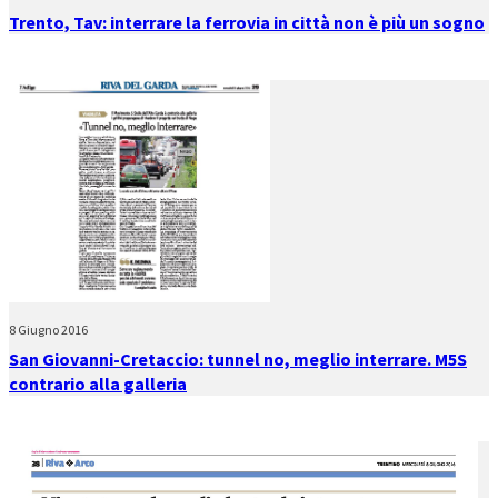
Trento, Tav: interrare la ferrovia in città non è più un sogno
8 Giugno 2016
San Giovanni-Cretaccio: tunnel no, meglio interrare. M5S
contrario alla galleria