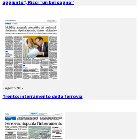
aggiunto”, Ricci “un bel sogno”
8 Agosto 2017
Trento: interramento della ferrovia