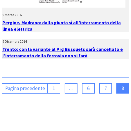
9 Marzo 2016
Pergine, Madrano: dalla giunta sì all’interramento della
linea elettrica
9 Dicembre 2014
Trento: con la variante al Prg Busquets sarà cancellato e
l’interramento della ferrovia non si farà
Pagina precedente
1
…
6
7
8