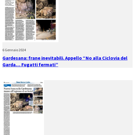
6 Gennaio 2024
Gardesana: frane inevitabili. Appello “No alla Ciclovia del
Garda… Fugatti fermati”