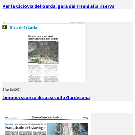
Per la Ciclovia del Garda: gara dai Titani alla riserva
3 Aprile 2024
Limone: scarica di sassi sulla Gardesana