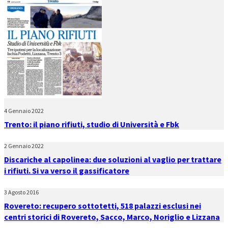
4 Gennaio 2022
Trento: il piano rifiuti, studio di Università e Fbk
2 Gennaio 2022
Discariche al capolinea: due soluzioni al vaglio per trattare
i rifiuti. Si va verso il gassificatore
3 Agosto 2016
Rovereto: recupero sottotetti, 518 palazzi esclusi nei
centri storici di Rovereto, Sacco, Marco, Noriglio e Lizzana