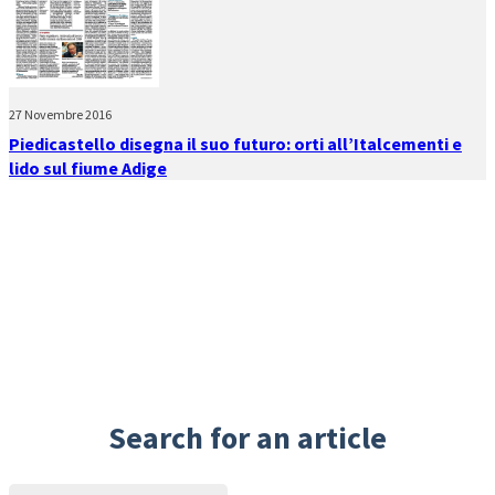
27 Novembre 2016
Piedicastello disegna il suo futuro: orti all’Italcementi e
lido sul fiume Adige
Search for an article