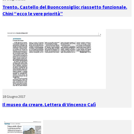
Trento, Castello del Buonconsiglio: riassetto funzionale.
Chini “ecco le vere priorità”
18 Giugno 2017
Il museo da creare. Lettera di Vincenzo Calì