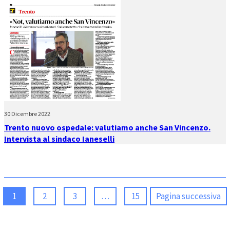
30 Dicembre 2022
Trento nuovo ospedale: valutiamo anche San Vincenzo.
Intervista al sindaco Ianeselli
1
2
3
…
15
Pagina successiva