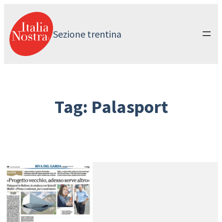
Vai
al
contenuto
Sezione trentina
Tag:
Palasport