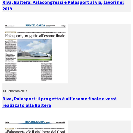
Riva, Baltera: Palacongressi e Palasport al via, lavori nel
2019
14 Febbraio 2017
Riva, Palasport: il progetto è all’esame finale e verrà
realizzato alla Baltera