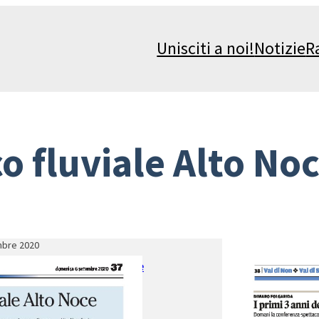
Unisciti a noi!
Notizie
R
o fluviale Alto No
mbre 2020
il Parco fluviale Alto Noce