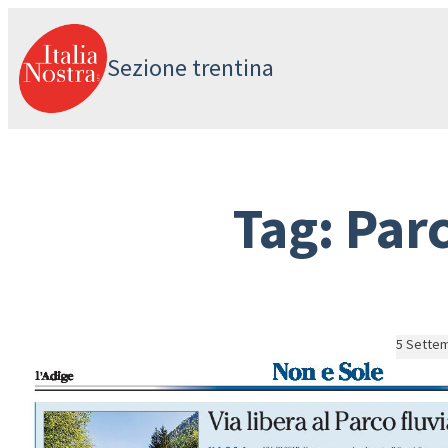
Vai
al
Sezione trentina
contenuto
Tag:
Parc
5 Sette
Nasce 