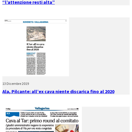
“l’attenzione resti alta”
13 Dicembre 2019
Ala, Pilcante: all’ex cava niente discarica fino al 2020