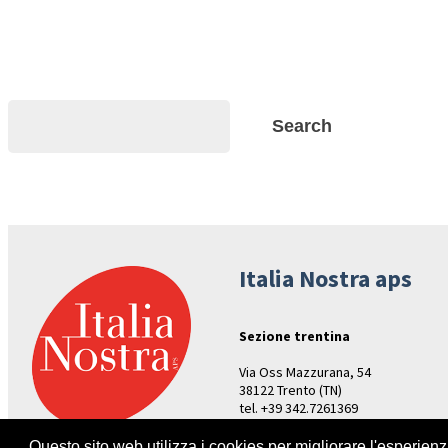
Search
Search
Italia Nostra aps
Sezione trentina
Via Oss Mazzurana, 54
38122 Trento (TN)
tel. +39 342.7261369
Aperture: venerdì ore 17-19
Questo sito web utilizza i cookies per migliorare l'esperien