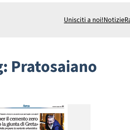
Unisciti a noi!
Notizie
R
g:
Pratosaiano