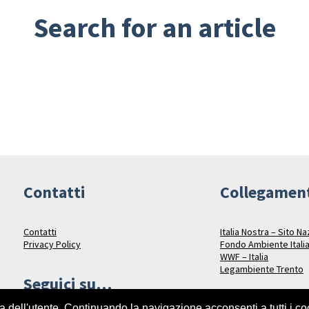
Search for an article
Contatti
Collegamen
Contatti
Italia Nostra – Sito N
Privacy Policy
Fondo Ambiente Itali
WWF – Italia
Legambiente Trento
Seguici su…
za dell'utente. Continuando la navigazione acconsenti a tutti i c