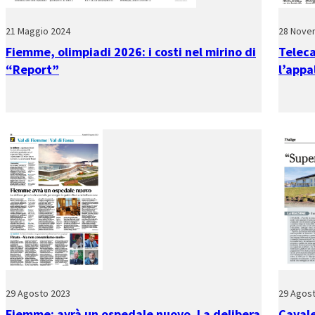
21 Maggio 2024
28 Nove
Fiemme, olimpiadi 2026: i costi nel mirino di
Telec
“Report”
l’appa
29 Agosto 2023
29 Agos
Fiemme: avrà un ospedale nuovo. La delibera
Cavale