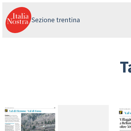
Vai
al
Sezione trentina
contenuto
T