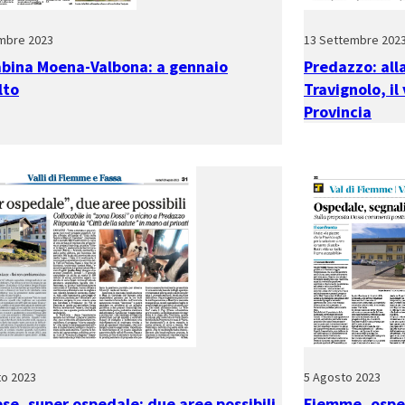
mbre 2023
13 Settembre 202
abina Moena-Valbona: a gennaio
Predazzo: alla
lto
Travignolo, il
Provincia
to 2023
5 Agosto 2023
se, super ospedale: due aree possibili,
Fiemme, osped