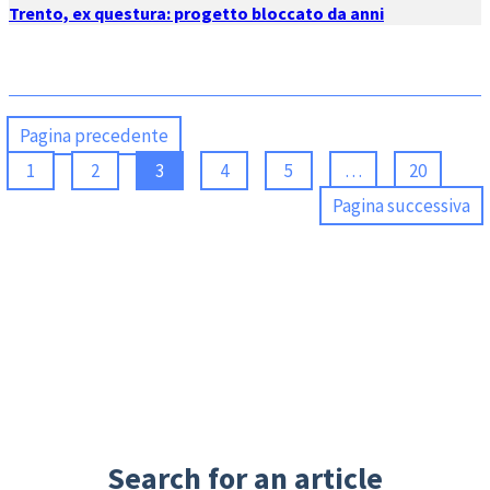
Trento, ex questura: progetto bloccato da anni
Pagina precedente
1
2
3
4
5
…
20
Pagina successiva
Search for an article