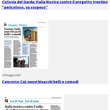
Ciclovia del Garda: Italia Nostra contro il progetto trentino
“pericoloso, va sospeso”
19 Maggio 2023
Concorso Cai: nuovi bivacchi belli e comodi