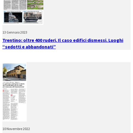
13 Gennaio 2023
Trentino: oltre 400 ruderi. Il caso edifici dismessi. Luoghi
“sedotti e abbandonati”
10 Novembre 2022