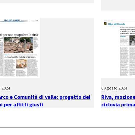
o 2024
6 Agosto 2024
Arco e Comunità di valle: progetto dei
Riva, mozione
 per affitti giusti
ciclovia prim