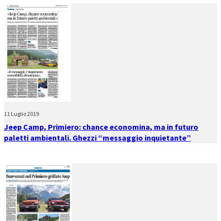
11 Luglio 2019
Jeep Camp, Primiero: chance economina, ma in futuro
paletti ambientali. Ghezzi “messaggio inquietante”