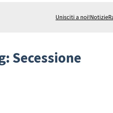
Unisciti a noi!
Notizie
R
g:
Secessione