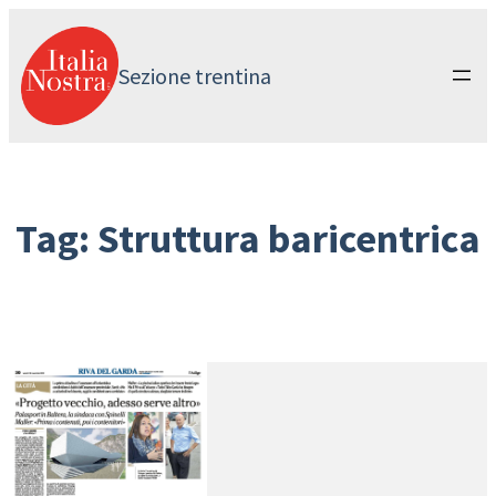
Vai
al
contenuto
Sezione trentina
Tag:
Struttura baricentrica