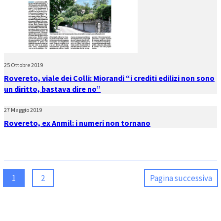
25 Ottobre 2019
Rovereto, viale dei Colli: Miorandi “i crediti edilizi non sono
un diritto, bastava dire no”
27 Maggio 2019
Rovereto, ex Anmil: i numeri non tornano
1
2
Pagina successiva