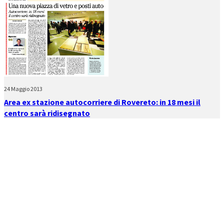
24 Maggio 2013
Area ex stazione autocorriere di Rovereto: in 18 mesi il
centro sarà ridisegnato