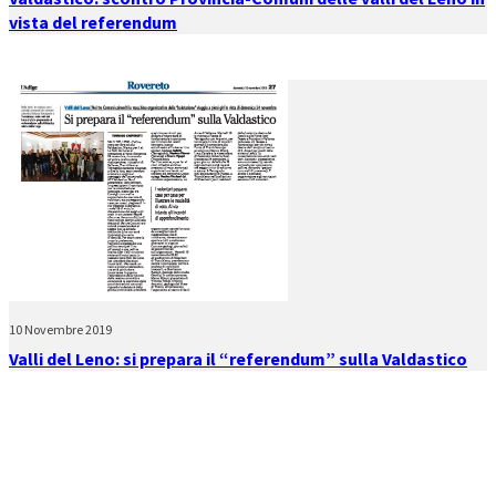
vista del referendum
10 Novembre 2019
Valli del Leno: si prepara il “referendum” sulla Valdastico