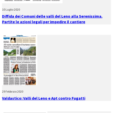
10 Luglio 2020
Diffida dei Comuni delle valli del Leno alla Serenissima.
Partite le azioni legali per impedire il cantiere
29 Febbraio 2020
Valdastico: Valli del Leno e Apt contro Fugatti