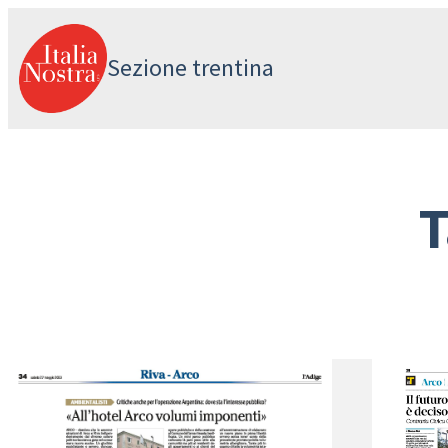
Vai
al
Sezione trentina
contenuto
T