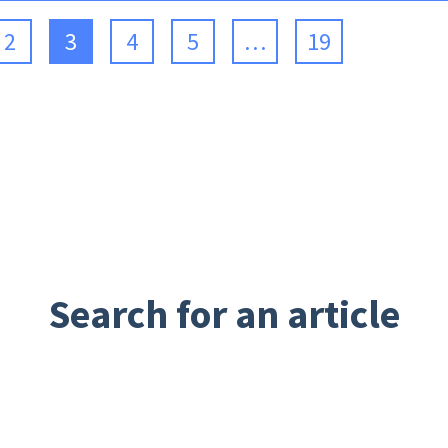
2
3
4
5
…
19
Search for an article