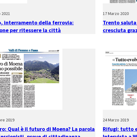
o 2021
17 Marzo 2020
, interramento della ferrovia:
Trento saluta
one per ritessere la città
cresciuta graz
bre 2019
24 Marzo 2019
ro: Qual è il futuro di Moena? La parola
Rifugi: tutto 
fessionisti, prove di cittadinanza
Intervista a W