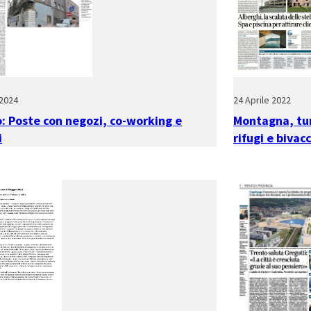
2024
24 Aprile 2022
: Poste con negozi, co-working e
Montagna, tur
i
rifugi e bivac