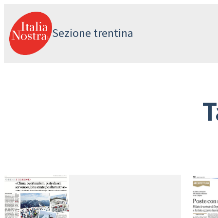
Vai
al
Sezione trentina
contenuto
T