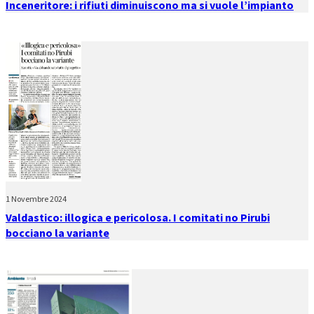
Inceneritore: i rifiuti diminuiscono ma si vuole l’impianto
1 Novembre 2024
Valdastico: illogica e pericolosa. I comitati no Pirubi
bocciano la variante