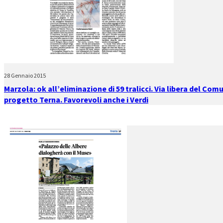
28 Gennaio 2015
Marzola: ok all’eliminazione di 59 tralicci. Via libera del Com
progetto Terna. Favorevoli anche i Verdi