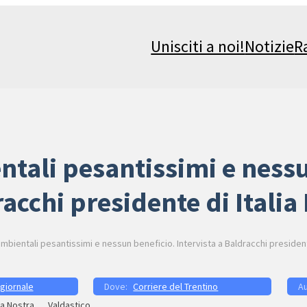
Unisciti a noi!
Notizie
R
entali pesantissimi e ness
racchi presidente di Italia
ambientali pesantissimi e nessun beneficio. Intervista a Baldracchi president
 giornale
Corriere del Trentino
ia Nostra
Valdastico