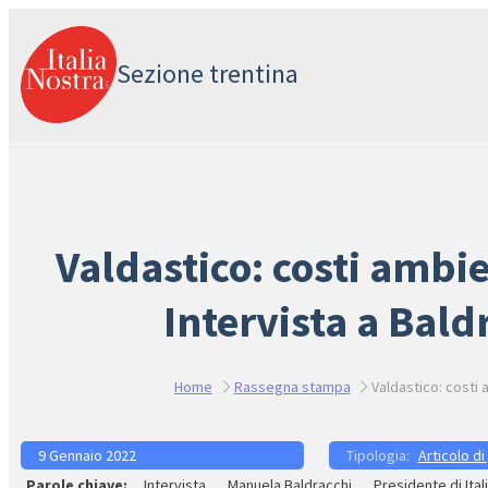
Vai
al
Sezione trentina
contenuto
Valdastico: costi ambi
Intervista a Bald
Home
Rassegna stampa
Valdastico: costi 
9 Gennaio 2022
Articolo di
Intervista
Manuela Baldracchi
Presidente di Ital