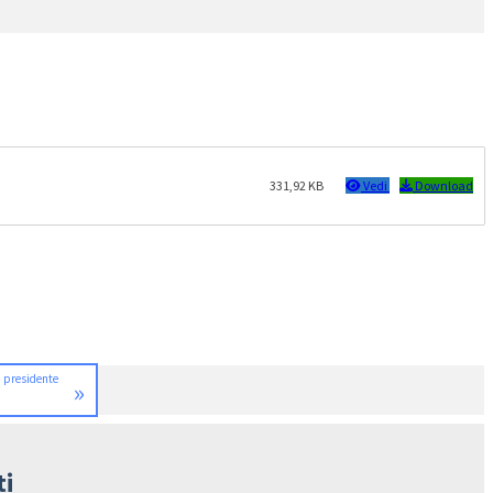
331,92 KB
Vedi
Download
i presidente
»
ti