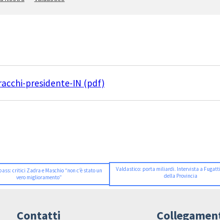
racchi-presidente-IN (pdf)
Valdastico: porta miliardi. Intervista a Fugatt
pass: critici Zadra e Maschio “non c’è stato un
della Provincia
vero miglioramento”
Contatti
Collegamen