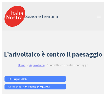
Vai
al
contenuto
Sezione trentina
L’arivoltaico è contro il paesaggio
Home
Agriivoltaico
L’arivoltaico è contro il paesaggio
14 Giugno 2026
Agriivoltaico
Ambiente