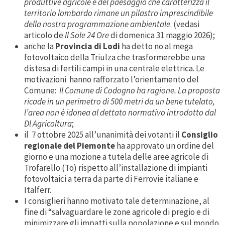
produttive agricole e del paesaggio che caratterizza il
territorio lombardo rimane un pilastro imprescindibile
della nostra programmazione ambientale
. (vedasi
articolo de
Il Sole 24 Ore
di domenica 31 maggio 2026);
anche la
Provincia di Lodi
ha detto no al mega
fotovoltaico della Triulza che trasformerebbe una
distesa di fertili campi in una centrale elettrica. Le
motivazioni hanno rafforzato l’orientamento del
Comune:
Il Comune di Codogno ha ragione. La proposta
ricade in un perimetro di 500 metri da un bene tutelato,
l’area non è idonea al dettato normativo introdotto dal
Dl Agricoltura
;
il 7 ottobre 2025 all’unanimità dei votanti il
Consiglio
regionale del Piemonte
ha approvato un ordine del
giorno e una mozione a tutela delle aree agricole di
Trofarello (To) rispetto all’installazione di impianti
fotovoltaici a terra da parte di Ferrovie italiane e
Italferr.
I consiglieri hanno motivato tale determinazione, al
fine di “salvaguardare le zone agricole di pregio e di
minimizzare gli impatti sulla popolazione e sul mondo