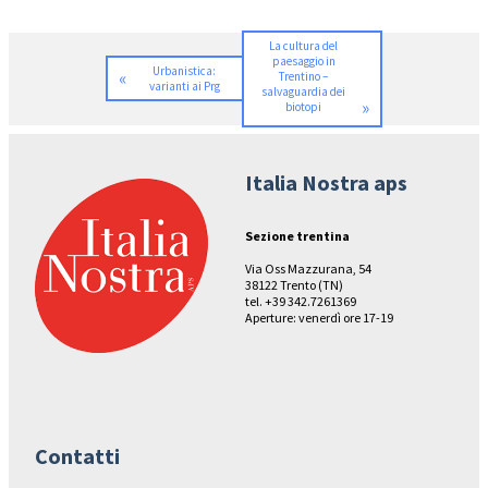
La cultura del
paesaggio in
Urbanistica:
«
Trentino –
varianti ai Prg
salvaguardia dei
»
biotopi
Italia Nostra aps
Sezione trentina
Via Oss Mazzurana, 54
38122 Trento (TN)
tel. +39 342.7261369
Aperture: venerdì ore 17-19
Contatti