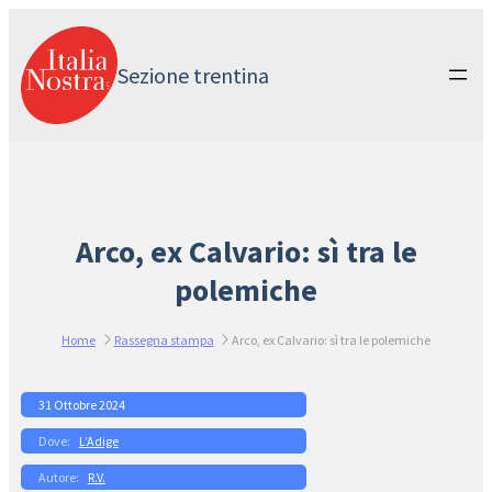
Vai
al
contenuto
Sezione trentina
Arco, ex Calvario: sì tra le
polemiche
Home
Rassegna stampa
Arco, ex Calvario: sì tra le polemiche
31 Ottobre 2024
L’Adige
R.V.