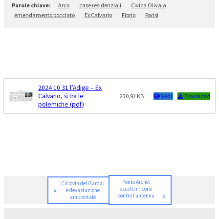
Arco
case residenziali
Civica Olivaia
emendamento bocciato
Ex Calvario
Fiorio
Parisi
2024 10 31 l’Adige – Ex
Calvario, sì tra le
230,92 KB
Vedi
Download
polemiche (pdf)
Ponte Arche:
Ciclovia del Garda:
«
accolti i ricorsi
è devastazione
»
contro l’antenna
ambientale