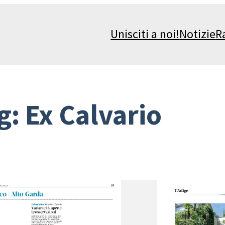
Unisciti a noi!
Notizie
R
g:
Ex Calvario