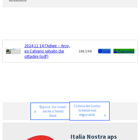
2024 11 14 l’Adige – Arco,
ex Calvario salvato dai
188,5 KB
Vedi
Download
cittadini (pdf)
Ciclovia del Garda:
Bypass: via i lavori
«
richieste non
anche a Trento
»
negoziabili
Nord
Italia Nostra aps