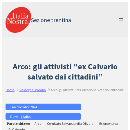
Vai
al
contenuto
Sezione trentina
Arco: gli attivisti “ex Calvario
salvato dai cittadini”
Home
Rassegna stampa
Arco: gli attivisti “ex Calvario salvato dai cittadini”
14 Novembre 2024
L’Adige
Arco
Comitato Salvaguardia Olivaia
Ex Argentina
Ex Calvario