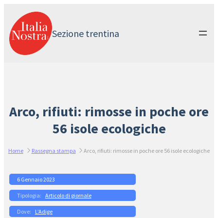
Vai
al
contenuto
Sezione trentina
Arco, rifiuti: rimosse in poche ore
56 isole ecologiche
Home
Rassegna stampa
Arco, rifiuti: rimosse in poche ore 56 isole ecologiche
6 Gennaio 2023
Articolo di giornale
L’Adige