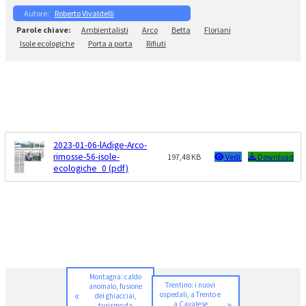
Roberto Vivaldelli
Ambientalisti
Arco
Betta
Floriani
Isole ecologiche
Porta a porta
Rifiuti
2023-01-06-lAdige-Arco-
rimosse-56-isole-
197,48 KB
Vedi
Download
ecologiche_0 (pdf)
Montagna: caldo
Trentino: i nuovi
anomalo, fusione
«
ospedali, a Trento e
dei ghiacciai,
»
a Cavalese
turismo da