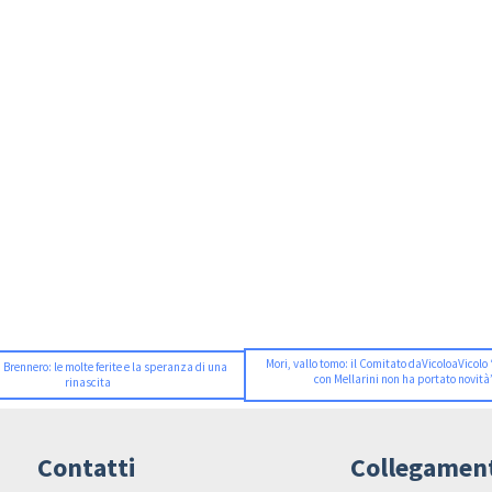
Mori, vallo tomo: il Comitato daVicoloaVicolo 
a Brennero: le molte ferite e la speranza di una
con Mellarini non ha portato novità
rinascita
Contatti
Collegamen