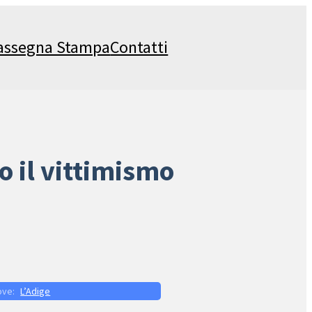
assegna Stampa
Contatti
go il vittimismo
L’Adige