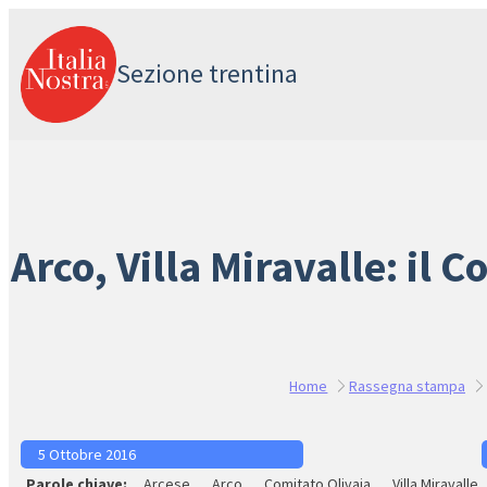
Vai
al
Sezione trentina
contenuto
Arco, Villa Miravalle: il 
Home
Rassegna stampa
5 Ottobre 2016
Arcese
Arco
Comitato Olivaia
Villa Miravalle