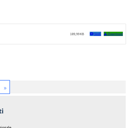
189,99 KB
Vedi
Download
»
ti
azionale