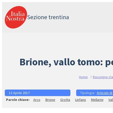
Vai
al
Sezione trentina
contenuto
Brione, vallo tomo: p
Home
Rassegna st
13 Aprile 2017
Articolo di
Arco
Brione
Grotta
Linfano
Mellarini
Va