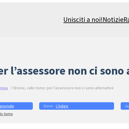
Unisciti a noi!
Notizie
R
er l’assessore non ci sono 
ampa
Brione, vallo tomo: per l’assessore non ci sono alternative
 giornale
L’Adige
llo tomo