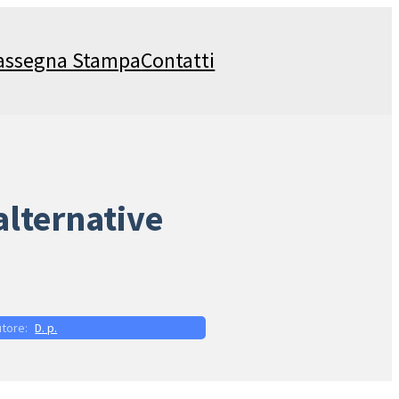
assegna Stampa
Contatti
alternative
D. p.