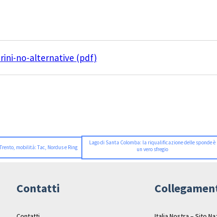
ini-no-alternative (pdf)
Lago di Santa Colomba: la riqualificazione delle sponde è
Trento, mobilità: Tac, Nordus e Ring
un vero sfregio
Contatti
Collegamen
Contatti
Italia Nostra – Sito N