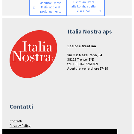
Zuclo: via libera
Mobilità: Trento-
«
alla bonifica della
Malè, addio al
»
discarica
prolungamento
Italia Nostra aps
Sezione trentina
Via Oss Mazzurana, 54
38122 Trento (TN)
tel. +39 342.7261369
Aperture: venerdì ore 17-19
Contatti
Contatti
Privacy Policy