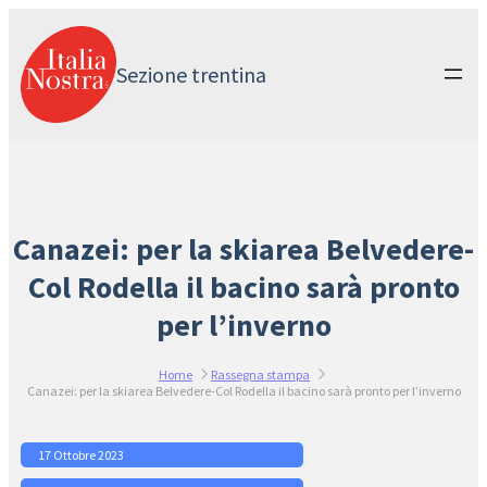
Vai
al
contenuto
Sezione trentina
Canazei: per la skiarea Belvedere-
Col Rodella il bacino sarà pronto
per l’inverno
Home
Rassegna stampa
Canazei: per la skiarea Belvedere-Col Rodella il bacino sarà pronto per l’inverno
17 Ottobre 2023