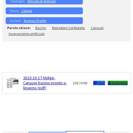
Articolo di giornale
L’Adige
Andrea Orsolin
Bacino
Belvedere-Col Rodella
Canazei
Innevamento artificiale
2023-10-17-lAdige-
Canazei-bacino-pronto-x-
209,74 KB
Vedi
Download
linverno (pdf)