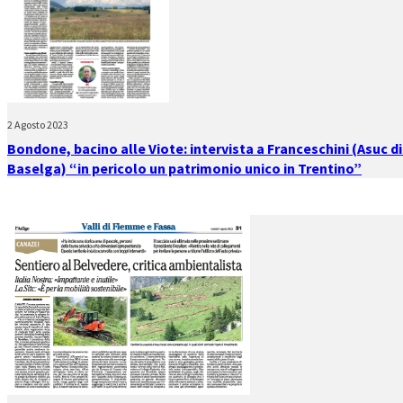
2 Agosto 2023
Bondone, bacino alle Viote: intervista a Franceschini (Asuc d
Baselga) “in pericolo un patrimonio unico in Trentino”