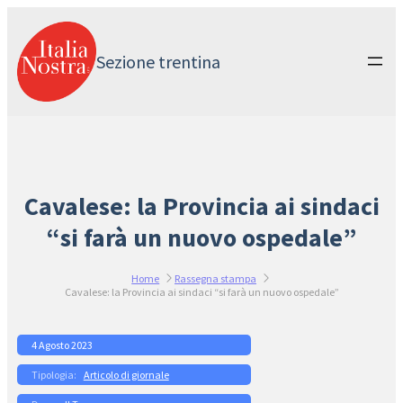
Vai
al
contenuto
Sezione trentina
Cavalese: la Provincia ai sindaci
“si farà un nuovo ospedale”
Home
Rassegna stampa
Cavalese: la Provincia ai sindaci “si farà un nuovo ospedale”
4 Agosto 2023
Articolo di giornale