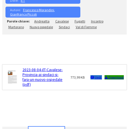
Il T
Francesco Morandini
, 
Gianfranco Piccoli
Andreatta
Cavalese
Fugatti
Incontro
Martorano
Nuovo ospedale
Sindaci
Val di Fiemme
2023-08-04-ilT-Cavalese-
Provincia-ai-sindaci-si-
773,99 KB
Vedi
Download
fara-un-nuovo-ospedale
(pdf)