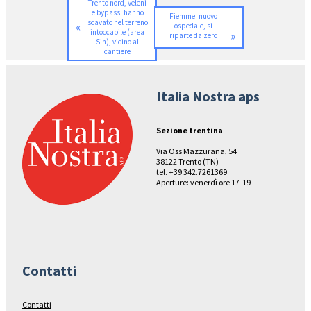
Trento nord, veleni
e bypass: hanno
Fiemme: nuovo
scavato nel terreno
«
ospedale, si
intoccabile (area
»
riparte da zero
Sin), vicino al
cantiere
Italia Nostra aps
Sezione trentina
Via Oss Mazzurana, 54
38122 Trento (TN)
tel. +39 342.7261369
Aperture: venerdì ore 17-19
Contatti
Contatti