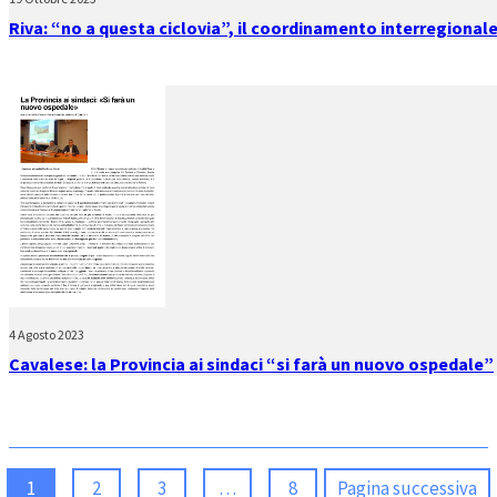
Riva: “no a questa ciclovia”, il coordinamento interregionale
4 Agosto 2023
Cavalese: la Provincia ai sindaci “si farà un nuovo ospedale”
1
2
3
…
8
Pagina successiva